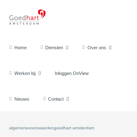
Ga
naar
inhoud
Home
Diensten
Over ons
Werken bij
Inloggen OnView
Nieuws
Contact
algemenevoorwaardengoedhart amsterdam