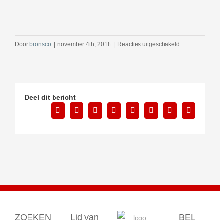
voor
Door
bronsco
|
november 4th, 2018
|
Reacties uitgeschakeld
nieuws-
1
Deel dit bericht
Facebook
X
Reddit
LinkedIn
Tumblr
Pinterest
Vk
E-
mail
ZOEKEN
Lid van
BEL