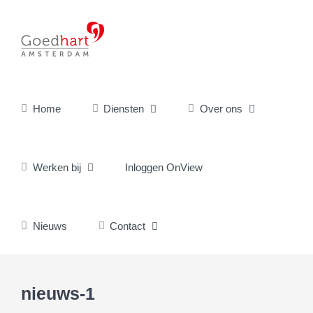
Ga
naar
inhoud
Home
Diensten
Over ons
Werken bij
Inloggen OnView
Nieuws
Contact
nieuws-1